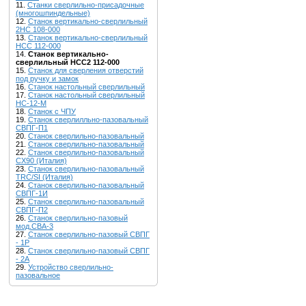
11.
Станки сверлильно-присадочные
(многошпиндельные)
12.
Станок вертикально-сверлильный
2НС 108-000
13.
Станок вертикально-сверлильный
НСС 112-000
14.
Станок вертикально-
сверлильный НСС2 112-000
15.
Станок для сверления отверстий
под ручку и замок
16.
Станок настольный сверлильный
17.
Станок настольный сверлильный
НС-12-М
18.
Станок с ЧПУ
19.
Станок сверлилльно-пазовальный
СВПГ-П1
20.
Станок сверлильно-пазовальный
21.
Станок сверлильно-пазовальный
22.
Станок сверлильно-пазовальный
CX90 (Италия)
23.
Станок сверлильно-пазовальный
TRC/SI (Италия)
24.
Станок сверлильно-пазовальный
СВПГ-1И
25.
Станок сверлильно-пазовальный
СВПГ-П2
26.
Станок сверлильно-пазовый
мод.СВА-3
27.
Станок сверлильно-пазовый СВПГ
- 1Р
28.
Станок сверлильно-пазовый СВПГ
- 2A
29.
Устройство сверлильно-
пазовальное