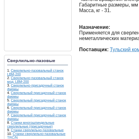
Габаритные размеры, мм 
Масса, кг - 31.
Назначение:
Применяется для сверлен
неметаллических матери
Поставщик:
Тульский ко
Сверлильно-пазовые
1.
Сверлильно-пазовальный станок
LBM-200
2.
Сверлильно-пазовальный станок
мод. LBM-200
3.
Сверлильно-присадочный станок
фирмы
4.
Сверлильный присадочный станок
фирмы
5.
Сверлильный присадочный станок
фирмы
6.
Сверлильный присадочный станок
фирмы
7.
Сверлильный присадочный станок
фирмы
8.
Станки многошпиндельные
сверлильные (присадочные)
9.
Станки сверлильно-пазовальные
10.
Станки сверлильно-пазовальные
TRC/N