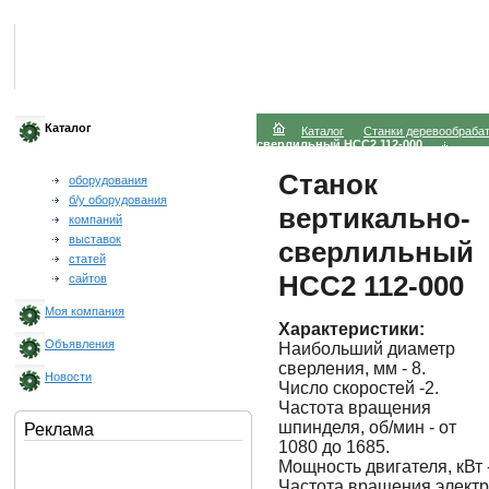
Каталог
Каталог
Станки деревообраб
сверлильный НСС2 112-000
Станок
оборудования
б/у оборудования
вертикально-
компаний
выставок
сверлильный
статей
НСС2 112-000
сайтов
Моя компания
Характеристики:
Объявления
Наибольший диаметр
сверления, мм - 8.
Новости
Число скоростей -2.
Частота вращения
шпинделя, об/мин - от
Реклама
1080 до 1685.
Мощность двигателя, кВт -
Частота вращения электро