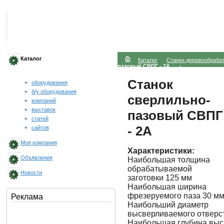
Каталог
Каталог
Станки деревообраб
пазовый СВПГ - 2A
Станок
оборудования
б/у оборудования
сверлильно-
компаний
выставок
пазовый СВПГ
статей
- 2A
сайтов
Моя компания
Характеристики:
Объявления
Наибольшая толщина
обрабатываемой
Новости
заготовки 125 мм
Наибольшая ширина
фрезеруемого паза 30 м
Реклама
Наибольший диаметр
высверливаемого отверс
Наибольшая глубина выс