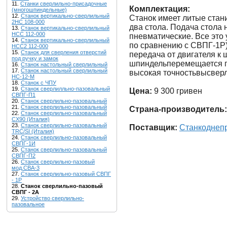
11.
Станки сверлильно-присадочные
Комплектация:
(многошпиндельные)
12.
Станок вертикально-сверлильный
Станок имеет литые стани
2НС 108-000
два стола. Подача стола 
13.
Станок вертикально-сверлильный
НСС 112-000
пневматические. Все это 
14.
Станок вертикально-сверлильный
по сравнению с СВПГ-1Р) 
НСС2 112-000
15.
Станок для сверления отверстий
передача от двигателя к
под ручку и замок
шпиндельперемещается по
16.
Станок настольный сверлильный
17.
Станок настольный сверлильный
высокая точностьвысвер
НС-12-М
18.
Станок с ЧПУ
19.
Станок сверлилльно-пазовальный
Цена:
9 300 гривен
СВПГ-П1
20.
Станок сверлильно-пазовальный
21.
Станок сверлильно-пазовальный
Страна-производитель:
22.
Станок сверлильно-пазовальный
CX90 (Италия)
23.
Станок сверлильно-пазовальный
Поставщик:
Станкоднеп
TRC/SI (Италия)
24.
Станок сверлильно-пазовальный
СВПГ-1И
25.
Станок сверлильно-пазовальный
СВПГ-П2
26.
Станок сверлильно-пазовый
мод.СВА-3
27.
Станок сверлильно-пазовый СВПГ
- 1Р
28.
Станок сверлильно-пазовый
СВПГ - 2A
29.
Устройство сверлильно-
пазовальное