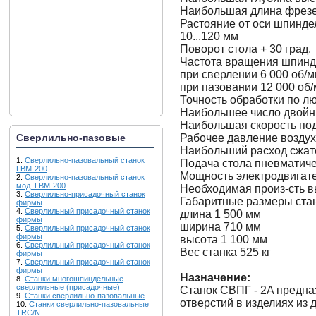
Наибольшая длина фрезе
Растояние от оси шпинде
10...120 мм
Поворот стола + 30 град.
Частота вращения шпинд
при сверлении 6 000 об/м
при пазовании 12 000 об
Точность обработки по лю
Наибольшее число двойн
Наибольшая скорость под
Рабочее давление воздуха
Сверлильно-пазовые
Наибольший расход сжатог
1.
Сверлильно-пазовальный станок
Подача стола пневматич
LBM-200
Мощность электродвигате
2.
Сверлильно-пазовальный станок
мод. LBM-200
Необходимая произ-сть в
3.
Сверлильно-присадочный станок
Габаритные размеры ста
фирмы
4.
Сверлильный присадочный станок
длина 1 500 мм
фирмы
ширина 710 мм
5.
Сверлильный присадочный станок
фирмы
высота 1 100 мм
6.
Сверлильный присадочный станок
Вес станка 525 кг
фирмы
7.
Сверлильный присадочный станок
фирмы
Назначение:
8.
Станки многошпиндельные
сверлильные (присадочные)
Станок СВПГ - 2A предна
9.
Станки сверлильно-пазовальные
отверстий в изделиях из
10.
Станки сверлильно-пазовальные
TRC/N