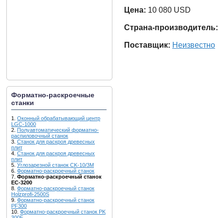
Цена:
10 080 USD
Страна-производитель:
Поставщик:
Неизвестно
Форматно-раскроечные
станки
1.
Оконный обрабатывающий центр
LGC-1000
2.
Полуавтоматический форматно-
распиловочный станок
3.
Станок для раскроя древесных
плит
4.
Станок для раскроя древесных
плит
5.
Углозарезной станок CK-10/3M
6.
Форматно-раскроечный станок
7.
Форматно-раскроечный станок
EC-3200
8.
Форматно-раскроечный станок
Holzprofi-2500S
9.
Форматно-раскроечный станок
PF300
10.
Форматно-раскроечный станок PK
300F