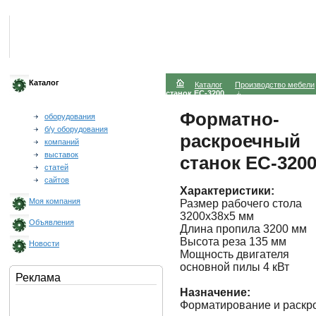
Каталог
Каталог
Производство мебели
станок EC-3200
Форматно-
оборудования
б/у оборудования
раскроечный
компаний
выставок
станок EC-320
статей
сайтов
Характеристики:
Моя компания
Размер рабочего стола
3200х38x5 мм
Объявления
Длина пропила 3200 мм
Высота реза 135 мм
Новости
Мощность двигателя
основной пилы 4 кВт
Реклама
Назначение:
Форматирование и раскр