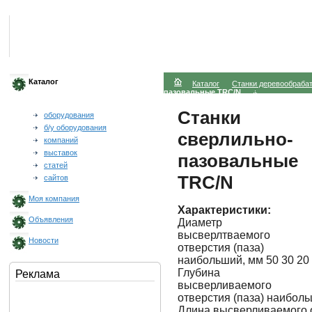
Каталог
Каталог
Станки деревообраб
пазовальные TRC/N
Станки
оборудования
б/у оборудования
сверлильно-
компаний
выставок
пазовальные
статей
TRC/N
сайтов
Моя компания
Характеристики:
Объявления
Диаметр
высверлтваемого
Новости
отверстия (паза)
наибольший, мм 50 30 20
Глубина
Реклама
высверливаемого
отверстия (паза) наиболь
Длина высверливаемого о