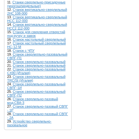
11.
Станки сверлильно-присадочные
(многошпиндельные)
12.
Станок вертикально-сверлильный
2НС 108-000
13.
Станок вертикально-сверлильный
НСС 112-000
14.
Станок вертикально-сверлильный
НСС2 112-000
15.
Станок для сверления отверстий
под ручку и замок
16.
Станок настольный сверлильный
17.
Станок настольный сверлильный
НС-12-М
18.
Станок с ЧПУ
19.
Станок сверлилльно-пазовальный
СВПГ-П1
20.
Станок сверлильно-пазовальный
21.
Станок сверлильно-пазовальный
22.
Станок сверлильно-пазовальный
CX90 (Италия)
23.
Станок сверлильно-пазовальный
TRC/SI (Италия)
24.
Станок сверлильно-пазовальный
СВПГ-1И
25.
Станок сверлильно-пазовальный
СВПГ-П2
26.
Станок сверлильно-пазовый
мод.СВА-3
27.
Станок сверлильно-пазовый СВПГ
- 1Р
28.
Станок сверлильно-пазовый СВПГ
- 2A
29.
Устройство сверлильно-
пазовальное