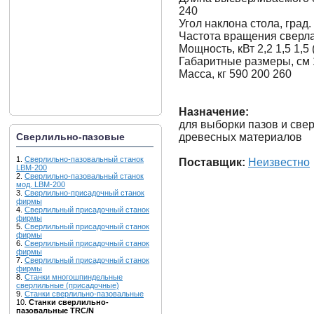
240
Угол наклона стола, град. 
Частота вращения сверла 
Мощность, кВт 2,2 1,5 1,5 
Габаритные размеры, см
Масса, кг 590 200 260
Назначение:
для выборки пазов и свер
древесных материалов
Сверлильно-пазовые
1.
Сверлильно-пазовальный станок
Поставщик:
Неизвестно
LBM-200
2.
Сверлильно-пазовальный станок
мод. LBM-200
3.
Сверлильно-присадочный станок
фирмы
4.
Сверлильный присадочный станок
фирмы
5.
Сверлильный присадочный станок
фирмы
6.
Сверлильный присадочный станок
фирмы
7.
Сверлильный присадочный станок
фирмы
8.
Станки многошпиндельные
сверлильные (присадочные)
9.
Станки сверлильно-пазовальные
10.
Станки сверлильно-
пазовальные TRC/N