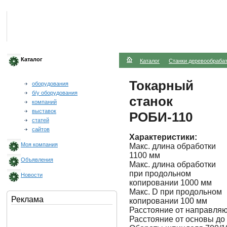
Каталог
Каталог
Станки деревообраб
Токарный
оборудования
б/у оборудования
станок
компаний
выставок
РОБИ-110
статей
сайтов
Характеристики:
Моя компания
Макс. длина обработки
1100 мм
Объявления
Макс. длина обработки
при продольном
Новости
копировании 1000 мм
Макс. D при продольном
Реклама
копировании 100 мм
Расстояние от направля
Расстояние от основы до