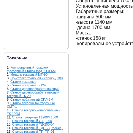
Обороты шпинделя 700/10
Установленная мощность 
Габаритные размеры:
-ширина 500 мм
-высота 1140 мм
-длина 1700 мм
Масса:
-станок 158 кг
-копировальное устройств
Токарные
1.
Копировальный токарно-
фрезерный станок мод. КТФ-6М
2.
Модуль токарный МТ-90
3.
Приставка токарная к станку Д300
4.
Станки токарные
5.
Станки токарные Т-124
6.
Станок деревообрабатывающий
7.
Станок деревообрабатывающий
токарный ТК-20
8.
Станок лобзиковый СПЛ-8М
9.
Станок токарно-винторезный
СМТ-1
10.
Станок токарно-копировальный
ТК-100М
11.
Станок токарный T1200/T1500
12.
Станок токарный СТД-900
13.
Станок токарный ТД-200-04
14.
Станок токарный ТДС-2 (Россия)
15.
Станок токарный ТП, ТП-01