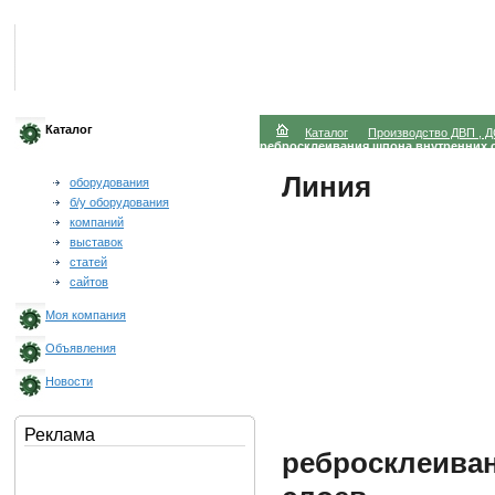
Каталог
Каталог
Производство ДВП , Д
ребросклеивания шпона внутренних 
Линия
оборудования
б/у оборудования
компаний
выставок
статей
сайтов
Моя компания
Объявления
Новости
Реклама
ребросклеива