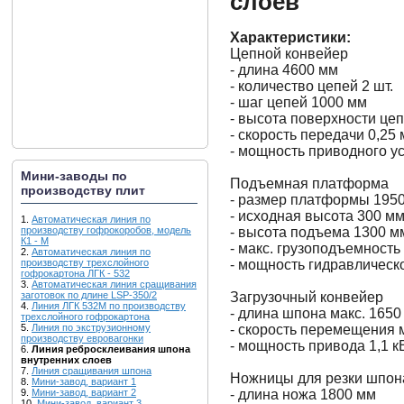
слоев
Характеристики:
Цепной конвейер
- длина 4600 мм
- количество цепей 2 шт.
- шаг цепей 1000 мм
- высота поверхности цеп
- скорость передачи 0,25 
- мощность приводного ус
Мини-заводы по
Подъемная платформа
производству плит
- размер платформы 1950
- исходная высота 300 м
1.
Автоматическая линия по
- высота подъема 1300 м
производству гофрокоробов, модель
К1 - М
- макс. грузоподъемность 
2.
Автоматическая линия по
- мощность гидравлическо
производству трехслойного
гофрокартона ЛГК - 532
3.
Автоматическая линия сращивания
Загрузочный конвейер
заготовок по длине LSP-350/2
4.
Линия ЛГК 532М по производству
- длина шпона макс. 1650
трехслойного гофрокартона
- скорость перемещения м
5.
Линия по экструзионному
производству евровагонки
- мощность привода 1,1 к
6.
Линия ребросклеивания шпона
внутренних слоев
7.
Линия сращивания шпона
Ножницы для резки шпон
8.
Мини-завод, вариант 1
- длина ножа 1800 мм
9.
Мини-завод, вариант 2
10.
Мини-завод, вариант 3