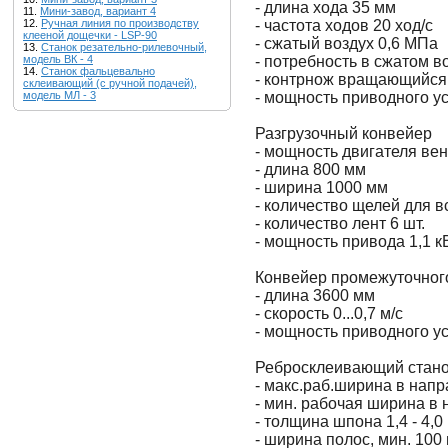
- длина хода 35 мм
11.
Мини-завод, вариант 4
- частота ходов 20 ход/с
12.
Ручная линия по производству
клееной дощечки - LSP-90
- сжатый воздух 0,6 МПа
13.
Станок резательно-рилевочный,
- потребность в сжатом в
модель ВК - 4
14.
Станок фальцевально
- контрнож вращающийся
склеивающий (с ручной подачей),
- мощность приводного ус
модель МЛ - 3
Разгрузочный конвейер
- мощность двигателя вен
- длина 800 мм
- ширина 1000 мм
- количество щелей для 
- количество лент 6 шт.
- мощность привода 1,1 к
Конвейер промежуточног
- длина 3600 мм
- скорость 0...0,7 м/с
- мощность приводного ус
Ребросклеивающий стан
- макс.раб.ширина в нап
- мин. рабочая ширина в
- толщина шпона 1,4 - 4,0
- ширина полос, мин. 100