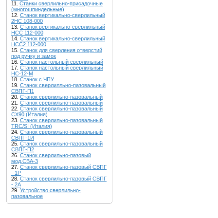
11.
Станки сверлильно-присадочные
(многошпиндельные)
12.
Станок вертикально-сверлильный
2НС 108-000
13.
Станок вертикально-сверлильный
НСС 112-000
14.
Станок вертикально-сверлильный
НСС2 112-000
15.
Станок для сверления отверстий
под ручку и замок
16.
Станок настольный сверлильный
17.
Станок настольный сверлильный
НС-12-М
18.
Станок с ЧПУ
19.
Станок сверлилльно-пазовальный
СВПГ-П1
20.
Станок сверлильно-пазовальный
21.
Станок сверлильно-пазовальный
22.
Станок сверлильно-пазовальный
CX90 (Италия)
23.
Станок сверлильно-пазовальный
TRC/SI (Италия)
24.
Станок сверлильно-пазовальный
СВПГ-1И
25.
Станок сверлильно-пазовальный
СВПГ-П2
26.
Станок сверлильно-пазовый
мод.СВА-3
27.
Станок сверлильно-пазовый СВПГ
- 1Р
28.
Станок сверлильно-пазовый СВПГ
- 2A
29.
Устройство сверлильно-
пазовальное