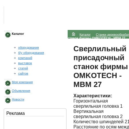
Каталог
Каталог
Станки деревообраб
станок фирмы OMKOTECH - MBM 27
Сверлильный
оборудования
б/у оборудования
присадочный
компаний
выставок
станок фирмы
статей
OMKOTECH -
сайтов
MBM 27
Моя компания
Объявления
Характеристики:
Новости
Горизонтальная
сверлильная головка 1
Вертикальная
Реклама
сверлильная головка 2
Количество шпинделей 2
Расстояние по осям меж