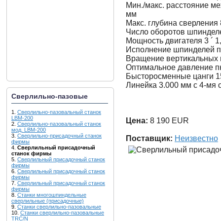
Мин./макс. расстояние ме
мм
Макс. глубина сверления
Число оборотов шпиндел
Мощность двигателя 3 ´ 1
Исполнение шпинделей п
Вращение вертикальных г
Оптимальное давление пн
Бысторосменные цанги 1
Линейка 3.000 мм с 4-мя
Сверлильно-пазовые
1.
Сверлильно-пазовальный станок
LBM-200
Цена:
8 190 EUR
2.
Сверлильно-пазовальный станок
мод. LBM-200
3.
Сверлильно-присадочный станок
Поставщик:
Неизвестно
фирмы
4.
Сверлильный присадочный
станок фирмы
5.
Сверлильный присадочный станок
фирмы
6.
Сверлильный присадочный станок
фирмы
7.
Сверлильный присадочный станок
фирмы
8.
Станки многошпиндельные
сверлильные (присадочные)
9.
Станки сверлильно-пазовальные
10.
Станки сверлильно-пазовальные
TRC/N