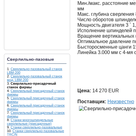
Мин./макс. расстояние ме
мм
Макс. глубина сверления
Число оборотов шпиндел
Мощность двигателя 3 ´ 1
Исполнение шпинделей п
Вращение вертикальных г
Оптимальное давление пн
Бысторосменные цанги 1
Линейка 3.000 мм с 4-мя
Сверлильно-пазовые
1.
Сверлильно-пазовальный станок
LBM-200
2.
Сверлильно-пазовальный станок
мод. LBM-200
3.
Сверлильно-присадочный
станок фирмы
Цена:
14 270 EUR
4.
Сверлильный присадочный станок
фирмы
5.
Сверлильный присадочный станок
Поставщик:
Неизвестно
фирмы
6.
Сверлильный присадочный станок
фирмы
7.
Сверлильный присадочный станок
фирмы
8.
Станки многошпиндельные
сверлильные (присадочные)
9.
Станки сверлильно-пазовальные
10.
Станки сверлильно-пазовальные
TRC/N