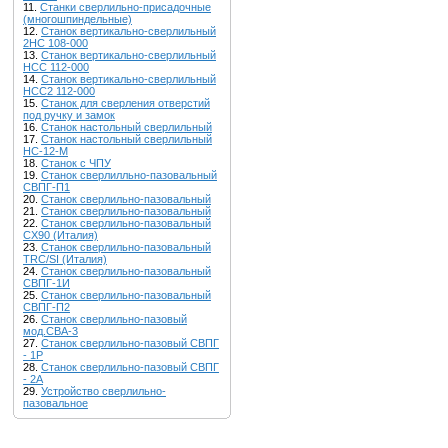
11.
Станки сверлильно-присадочные
(многошпиндельные)
12.
Станок вертикально-сверлильный
2НС 108-000
13.
Станок вертикально-сверлильный
НСС 112-000
14.
Станок вертикально-сверлильный
НСС2 112-000
15.
Станок для сверления отверстий
под ручку и замок
16.
Станок настольный сверлильный
17.
Станок настольный сверлильный
НС-12-М
18.
Станок с ЧПУ
19.
Станок сверлилльно-пазовальный
СВПГ-П1
20.
Станок сверлильно-пазовальный
21.
Станок сверлильно-пазовальный
22.
Станок сверлильно-пазовальный
CX90 (Италия)
23.
Станок сверлильно-пазовальный
TRC/SI (Италия)
24.
Станок сверлильно-пазовальный
СВПГ-1И
25.
Станок сверлильно-пазовальный
СВПГ-П2
26.
Станок сверлильно-пазовый
мод.СВА-3
27.
Станок сверлильно-пазовый СВПГ
- 1Р
28.
Станок сверлильно-пазовый СВПГ
- 2A
29.
Устройство сверлильно-
пазовальное