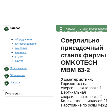
Каталог
Каталог
Станки деревообраб
станок фирмы OMKOTECH MBM 63-2
Сверлильно-
оборудования
б/у оборудования
присадочный
компаний
выставок
станок фирмы
статей
OMKOTECH
сайтов
MBM 63-2
Моя компания
Объявления
Характеристики:
Новости
Горизонтальная
сверлильная головка 1
Вертикальная
Реклама
сверлильная головка 2
Количество шпинделей 2
Расстояние по осям меж