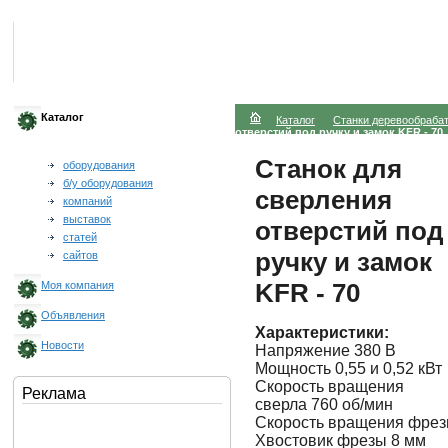
Каталог
Каталог
Станки деревообраб
отверстий под ручку и замок KFR - 70
Станок для
оборудования
б/у оборудования
сверления
компаний
выставок
отверстий под
статей
ручку и замок
сайтов
KFR - 70
Моя компания
Объявления
Характеристики:
Новости
Напряжение 380 В
Мощность 0,55 и 0,52 кВт
Скорость вращения
Реклама
сверла 760 об/мин
Скорость вращения фрез
Хвостовик фрезы 8 мм