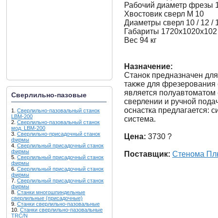
Рабочий диаметр фрезы 
Хвостовик сверл М 10
Диаметры сверл 10 / 12 / 
Габариты 1720х1020х102
Вес 94 кг
Назначение:
Станок предназначен для 
также для фрезерования 
является полуавтоматом 
Сверлильно-пазовые
сверлении и ручной пода
оснастка предлагается: 
1.
Сверлильно-пазовальный станок
LBM-200
система.
2.
Сверлильно-пазовальный станок
мод. LBM-200
3.
Сверлильно-присадочный станок
Цена:
3730 ?
фирмы
4.
Сверлильный присадочный станок
фирмы
Поставщик:
Стенома Пл
5.
Сверлильный присадочный станок
фирмы
6.
Сверлильный присадочный станок
фирмы
7.
Сверлильный присадочный станок
фирмы
8.
Станки многошпиндельные
сверлильные (присадочные)
9.
Станки сверлильно-пазовальные
10.
Станки сверлильно-пазовальные
TRC/N