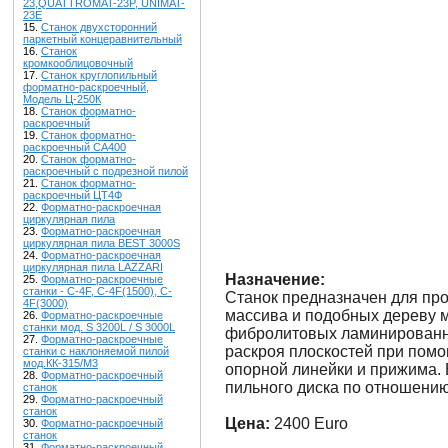
23,QUATTROMAT-23P, UNIMAT-
23E
15.
Станок двухсторонний
паркетный концеравнительный
16.
Станок
кромкооблицовочный
17.
Станок круглопильный
форматно-раскроечный,
Модель Ц-250К
18.
Станок форматно-
раскроечный
19.
Станок форматно-
раскроечный CA400
20.
Станок форматно-
раскроечный с подрезной пилой
21.
Станок форматно-
раскроечный ЦТ4Ф
22.
Форматно-раскроечная
циркулярная пила
23.
Форматно-раскроечная
циркулярная пила BEST 3000S
24.
Форматно-раскроечная
циркулярная пила LAZZARI
Назначение:
25.
Форматно-раскроечные
станки - C-4F, C-4F(1500), C-
Станок предназначен для про
4F(3000)
массива и подобных дереву 
26.
Форматно-раскроечные
станки мод. S 3200L / S 3000L
фибролитовых ламинированны
27.
Форматно-раскроечные
раскроя плоскостей при помо
станки с наклоняемой пилой
мод.КК-315/М3
опорной линейки и прижима.
28.
Форматно-раскроечный
пильного диска по отношению
станок
29.
Форматно-раскроечный
станок
Цена:
2400 Euro
30.
Форматно-раскроечный
станок
31.
Форматно-раскроечный