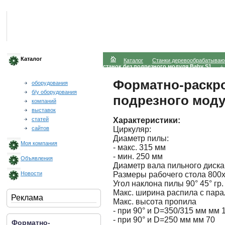
Каталог
Каталог
Станки деревообрабатыва
станок без подрезного модуля Baby S1
Форматно-раскро
оборудования
б/у оборудования
подрезного моду
компаний
выставок
Характеристики:
статей
Циркуляр:
сайтов
Диаметр пилы:
Моя компания
- макс. 315 мм
- мин. 250 мм
Объявления
Диаметр вала пильного диска
Размеры рабочего стола 800
Новости
Угол наклона пилы 90° 45° гр.
Макс. ширина распила с пар
Реклама
Макс. высота пропила
- при 90° и D=350/315 мм мм 
- при 90° и D=250 мм мм 70
Форматно-