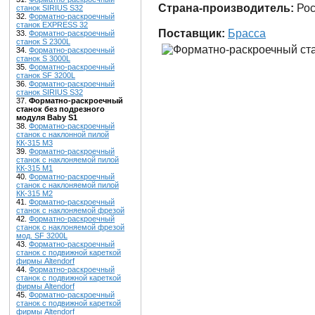
Страна-производитель:
Рос
станок SIRIUS S32
32.
Форматно-раскроечный
станок EXPRESS 32
Поставщик:
Брасса
33.
Форматно-раскроечный
станок S 2300L
34.
Форматно-раскроечный
станок S 3000L
35.
Форматно-раскроечный
станок SF 3200L
36.
Форматно-раскроечный
станок SIRIUS S32
37.
Форматно-раскроечный
станок без подрезного
модуля Baby S1
38.
Форматно-раскроечный
станок с наклонной пилой
КК-315 М3
39.
Форматно-раскроечный
станок с наклоняемой пилой
КК-315 М1
40.
Форматно-раскроечный
станок с наклоняемой пилой
КК-315 М2
41.
Форматно-раскроечный
станок с наклоняемой фрезой
42.
Форматно-раскроечный
станок с наклоняемой фрезой
мод. SF 3200L
43.
Форматно-раскроечный
станок с подвижной кареткой
фирмы Altendorf
44.
Форматно-раскроечный
станок с подвижной кареткой
фирмы Altendorf
45.
Форматно-раскроечный
станок с подвижной кареткой
фирмы Altendorf