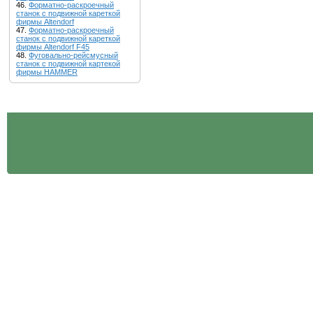
46.
Форматно-раскроечный
станок с подвижной кареткой
фирмы Altendorf
47.
Форматно-раскроечный
станок с подвижной кареткой
фирмы Altendorf F45
48.
Фуговально-рейсмусный
станок с подвижной картекой
фирмы HAMMER