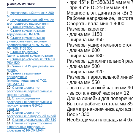
- при 45° и D=350/315 мм мм 
раскроечные
- при 45° и D=250 мм мм 49
Мощность эл. двигателя кВт 3
1.
Круглопильный станок К-300
М
Рабочее напряжение, частота 
2.
Полуавтоматический станок
Обороты вала мин-1 4000
для торцевого раскроя плит
3.
Станки круглопильные
Размеры каретки:
4.
Станки круглопильные
- длина мм 1150
торцовочные ЦМЭ-3Б
5.
Станки круглопильные
- ширина мм 350
универсальные с верхним
Размеры уширительного стол
расположением пилыRN 450,
RN 700, T 55 300
- длина мм 600
6.
Станки прирезные
- ширина мм 630
(делительные) круглопильные
7.
Станки рейсмусовые СР6-10,
Размеры дополнительной рамы
PSA-520
- длина мм 500
8.
Станки с ЧПУ для резьбы по
дереву
- ширина мм 320
9.
Станки сверлильно-
Размеры параллельной линей
присадочные
(многошпиндельные) T-21,
- длина мм 550
SIGMA2TO
- высота высокой части мм 90
10.
Станки форматно-
раскроечные вертикальные и
- высота низкой части мм 12
горизонтальные
Длина линейки для поперечн
11.
Станки форматно-
раскроечные вертикальные и
Высота рабочего стола мм 85
горизонтальные GSV13,
Диаметр наконечника для ас
EXACTA
12.
Станки форматно-
Вес кг 330
раскроечные с подрезной пилой
Необходимая площадь м 4,0х
13.
Станки фуговальные SD-510
14.
Станки четырехсторонние
строгальные (продольно-
фрезерные) PROFIMAT-